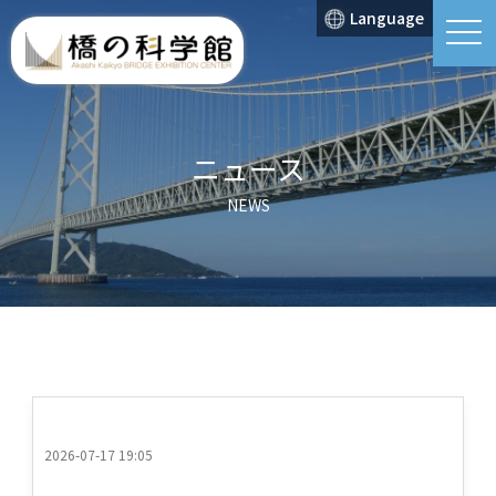
Language
t
o
g
g
l
e
n
a
ニュース
v
i
g
NEWS
a
t
i
o
n
2026-07-17 19:05