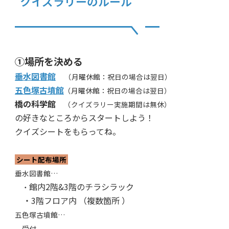
クイズラリーのルール
①場所を決める
垂水図書館
（月曜休館：祝日の場合は翌日）
五色塚古墳館
（月曜休館：祝日の場合は翌日）
橋の科学館
（クイズラリー実施期間は無休）
の好きなところからスタートしよう！
クイズシートをもらってね。
シート配布場所
垂水図書館…
館内2階&3階のチラシラック
・
・3階フロア内 （複数箇所 ）
五色塚古墳館…
受付