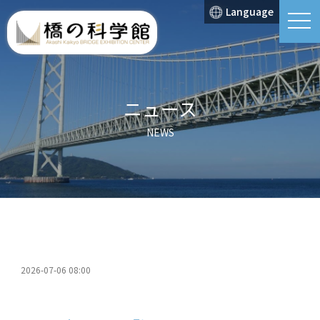
Language
t
o
g
g
l
e
n
a
ニュース
v
i
g
NEWS
a
t
i
o
n
2026-07-06 08:00