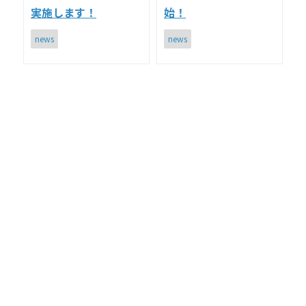
実施します！
始！
news
news
<
2026/8
日
月
火
水
木
金
土
1
2
5
6
7
8
3
4
9
10
11
12
13
14
15