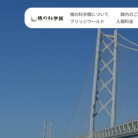
橋の科学館について
館内のご
ブリッジワールド
入館料金