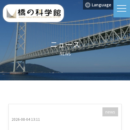
Language
t
o
g
g
l
e
n
a
ニュース
v
i
g
NEWS
a
t
i
o
n
news
2026-08-04 13:11